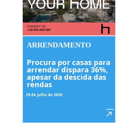
ARRENDAMENTO
Procura por casas para
arrendar dispara 36%,
apesar da descida das
rendas
29 de julho de 2026