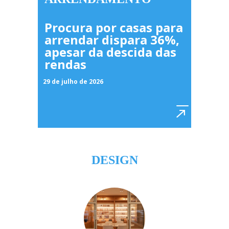
Procura por casas para
arrendar dispara 36%,
apesar da descida das
rendas
29 de julho de 2026
DESIGN