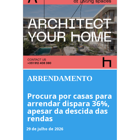
ARRENDAMENTO
Procura por casas para
arrendar dispara 36%,
apesar da descida das
rendas
29 de julho de 2026