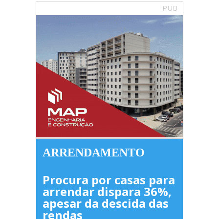
PUB
ARRENDAMENTO
Procura por casas para
arrendar dispara 36%,
apesar da descida das
rendas