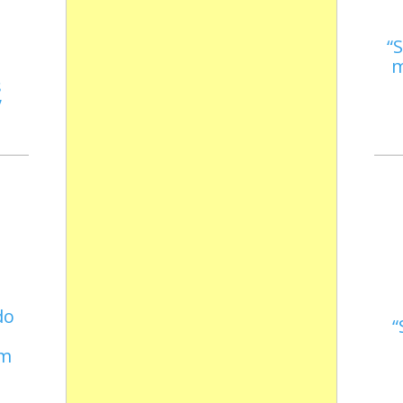
S
m
s
do
em