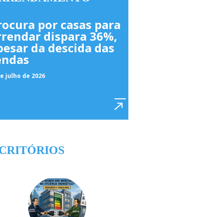
rocura por casas para
rrendar dispara 36%,
pesar da descida das
endas
e julho de 2026
CRITÓRIOS