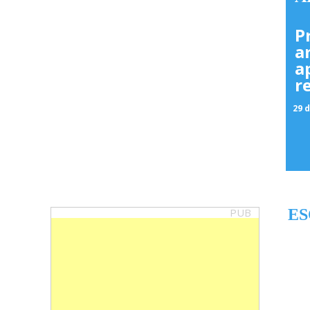
P
a
a
r
29 d
PUB
ES