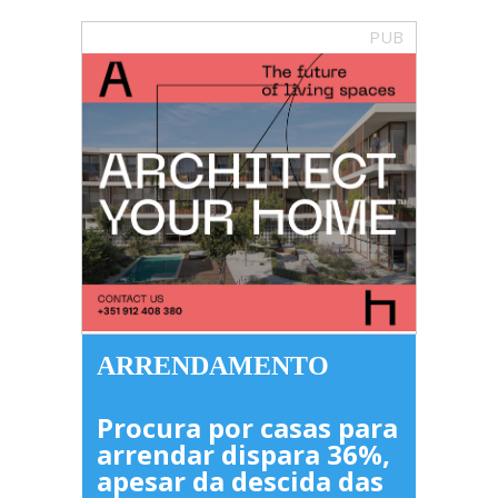
PUB
ARRENDAMENTO
Procura por casas para
arrendar dispara 36%,
apesar da descida das