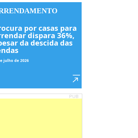
RRENDAMENTO
rocura por casas para
rrendar dispara 36%,
pesar da descida das
endas
e julho de 2026
PUB