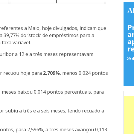
A
P
eferentes a Maio, hoje divulgados, indicam que
a
a 39,77% do ‘stock’ de empréstimos para a
a
taxa variável.
r
ribor a 12 e a três meses representavam
29 d
or recuou hoje para
2,709%
, menos 0,024 pontos
s meses baixou 0,014 pontos percentuais, para
r subiu a três e a seis meses, tendo recuado a
pontos, para 2,596%, a três meses avançou 0,113