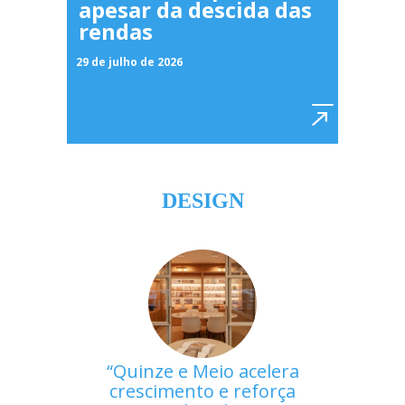
apesar da descida das
rendas
29 de julho de 2026
DESIGN
Quinze e Meio acelera
crescimento e reforça