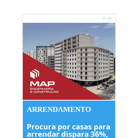
PUB
ARRENDAMENTO
Procura por casas para
arrendar dispara 36%,