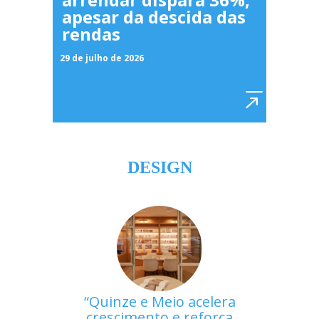
apesar da descida das
rendas
29 de julho de 2026
DESIGN
Quinze e Meio acelera
crescimento e reforça