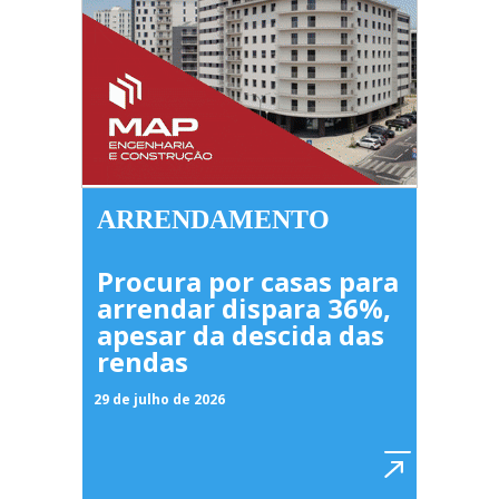
ARRENDAMENTO
Procura por casas para
arrendar dispara 36%,
apesar da descida das
rendas
29 de julho de 2026