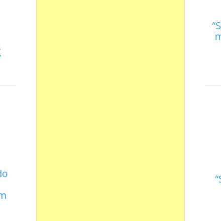
S
m
s
do
em