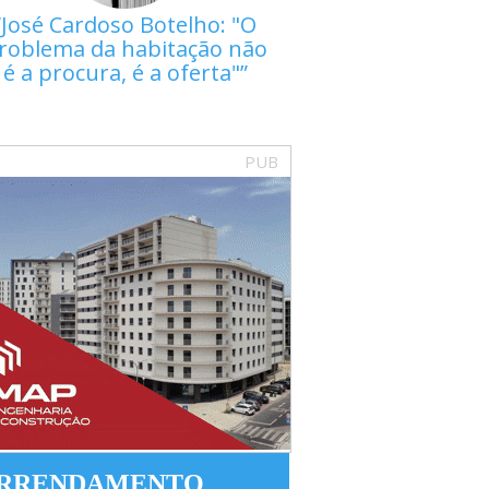
José Cardoso Botelho: "O
roblema da habitação não
é a procura, é a oferta"
PUB
RRENDAMENTO