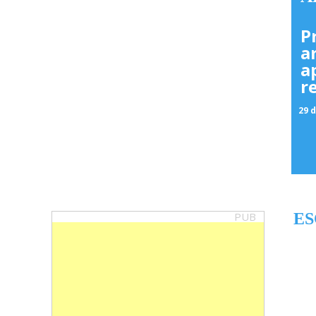
P
a
a
r
29 d
PUB
ES