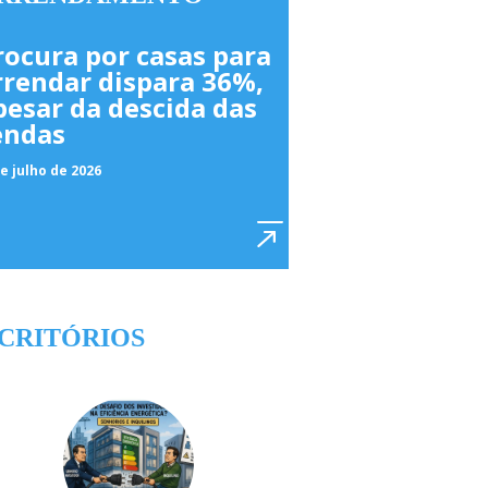
rocura por casas para
rrendar dispara 36%,
pesar da descida das
endas
e julho de 2026
CRITÓRIOS