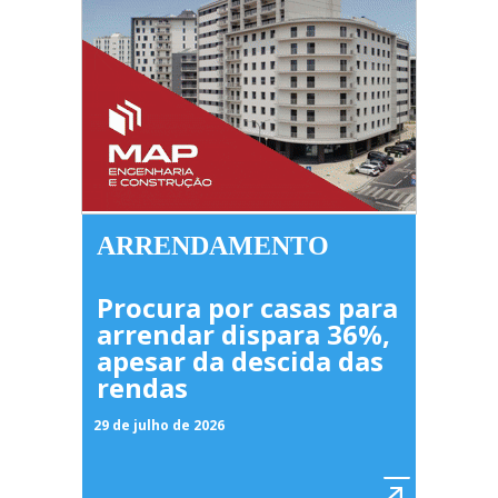
ARRENDAMENTO
Procura por casas para
arrendar dispara 36%,
apesar da descida das
rendas
29 de julho de 2026