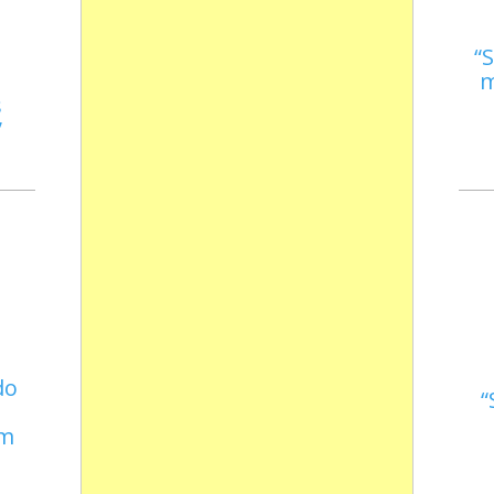
S
m
s
do
em