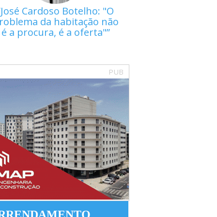
José Cardoso Botelho: "O
roblema da habitação não
é a procura, é a oferta"
PUB
RRENDAMENTO