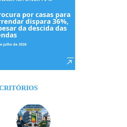
rocura por casas para
rrendar dispara 36%,
pesar da descida das
endas
e julho de 2026
CRITÓRIOS