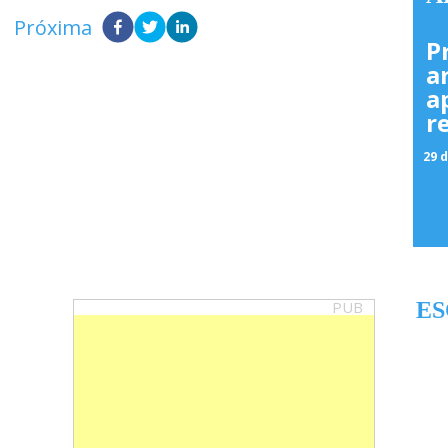
Próxima
P
a
a
r
29 d
PUB
ES