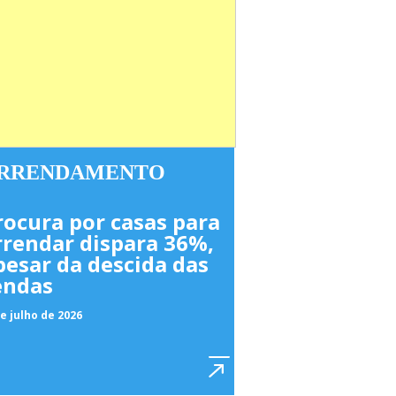
RRENDAMENTO
rocura por casas para
rrendar dispara 36%,
pesar da descida das
endas
e julho de 2026