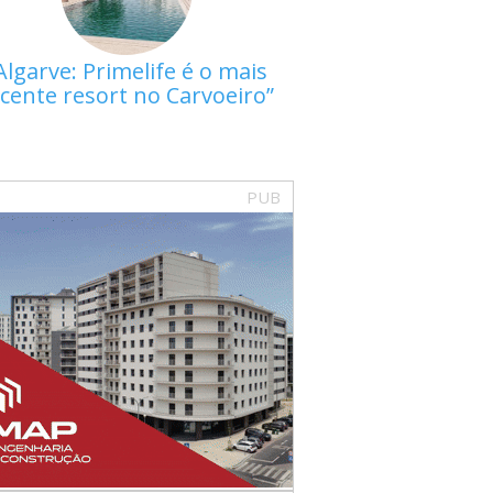
Algarve: Primelife é o mais
cente resort no Carvoeiro
PUB