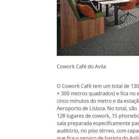
Cowork Café do Avila
O Cowork Café tem um total de 130
+ 300 metros quadrados) e fica no edi
cinco minutos do metro e da estaçã
Aeroporto de Lisboa. No total, são 
128 lugares de cowork, 15 phonebo
sala preparada especificamente par
auditório, no piso térreo, com ca
que fica o serviço de barista do Avil