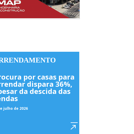
RRENDAMENTO
rocura por casas para
rrendar dispara 36%,
pesar da descida das
endas
e julho de 2026