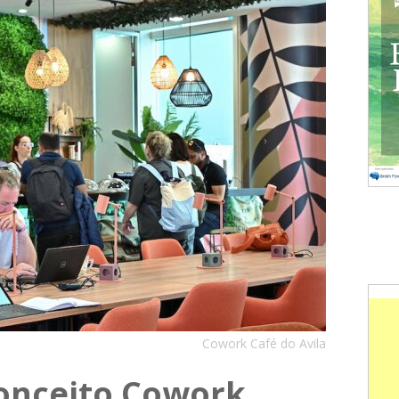
Cowork Café do Avila
conceito Cowork