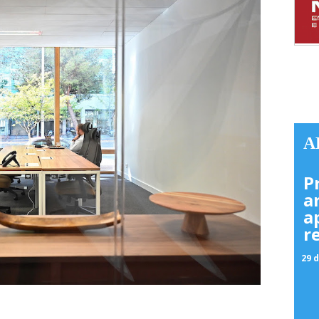
A
P
a
a
r
29 d