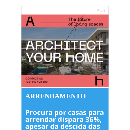
PUB
ARRENDAMENTO
Procura por casas para
arrendar dispara 36%,
apesar da descida das