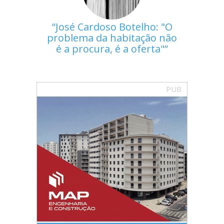
José Cardoso Botelho: "O
problema da habitação não
é a procura, é a oferta"
PUB