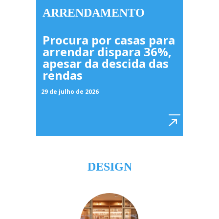
ARRENDAMENTO
Procura por casas para
arrendar dispara 36%,
apesar da descida das
rendas
29 de julho de 2026
DESIGN