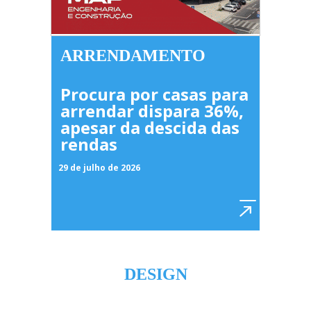
ARRENDAMENTO
Procura por casas para
arrendar dispara 36%,
apesar da descida das
rendas
29 de julho de 2026
DESIGN