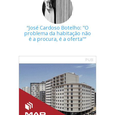
José Cardoso Botelho: "O
problema da habitação não
é a procura, é a oferta"
PUB