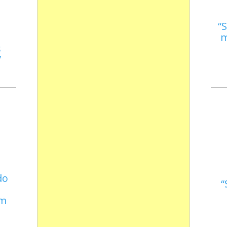
S
m
s
do
em