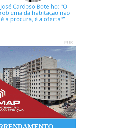
José Cardoso Botelho: "O
roblema da habitação não
é a procura, é a oferta"
PUB
RRENDAMENTO