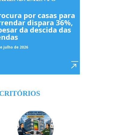
rocura por casas para
rrendar dispara 36%,
pesar da descida das
endas
e julho de 2026
CRITÓRIOS