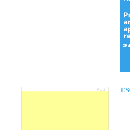
P
a
a
r
29 d
PUB
ES