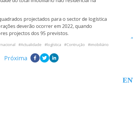
dade do total imobiliário não residencial na
uadrados projectados para o sector de logística
erações deverão ocorrer em 2022, quando
es projectos dos 95 previstos.
rnacional
Actualidade
logística
Contrução
imobiliário
Próxima
EN