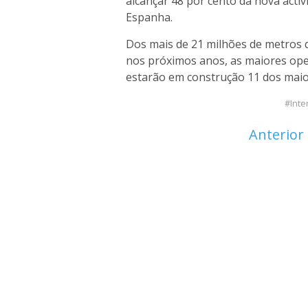
alcançar 48 por cento da nova activi
Espanha.
Dos mais de 21 milhões de metros q
nos próximos anos, as maiores op
estarão em construção 11 dos maior
Inte
Anterior