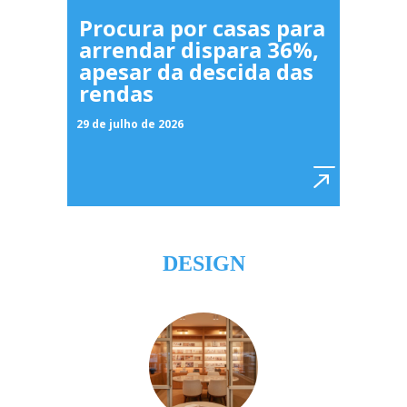
Procura por casas para
arrendar dispara 36%,
apesar da descida das
rendas
29 de julho de 2026
DESIGN