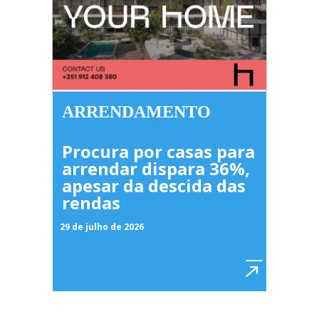
ARRENDAMENTO
Procura por casas para
arrendar dispara 36%,
apesar da descida das
rendas
29 de julho de 2026