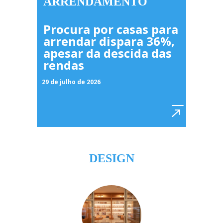
ARRENDAMENTO
Procura por casas para
arrendar dispara 36%,
apesar da descida das
rendas
29 de julho de 2026
DESIGN