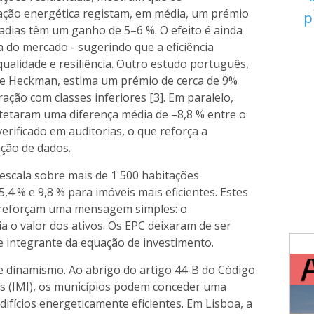
ação energética registam, em média, um prémio
p
adias têm um ganho de 5–6 %. O efeito é ainda
a do mercado - sugerindo que a eficiência
ualidade e resiliência. Outro estudo português,
e Heckman, estima um prémio de cerca de 9%
ação com classes inferiores [3]. Em paralelo,
etetaram uma diferença média de –8,8 % entre o
rificado em auditorias, o que reforça a
ação de dados.
scala sobre mais de 1 500 habitações
4 % e 9,8 % para imóveis mais eficientes. Estes
o reforçam uma mensagem simples: o
a o valor dos ativos. Os EPC deixaram de ser
e integrante da equação de investimento.
e dinamismo. Ao abrigo do artigo 44-B do Código
s (IMI), os municípios podem conceder uma
ifícios energeticamente eficientes. Em Lisboa, a