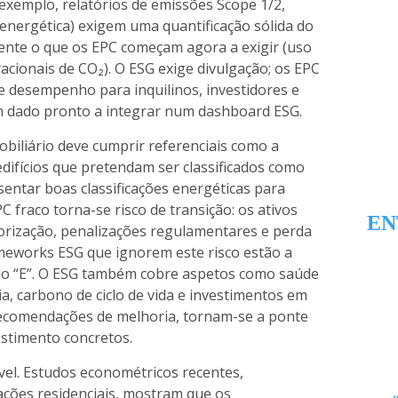
 exemplo, relatórios de emissões Scope 1/2,
 energética) exigem uma quantificação sólida do
nte o que os EPC começam agora a exigir (uso
acionais de CO₂). O ESG exige divulgação; os EPC
de desempenho para inquilinos, investidores e
um dado pronto a integrar num dashboard ESG.
mobiliário deve cumprir referenciais como a
difícios que pretendam ser classificados como
sentar boas classificações energéticas para
C fraco torna-se risco de transição: os ativos
EN
orização, penalizações regulamentares e perda
ameworks ESG que ignorem este risco estão a
do “E”. O ESG também cobre aspetos como saúde
ia, carbono de ciclo de vida e investimentos em
 recomendações de melhoria, tornam-se a ponte
estimento concretos.
ível. Estudos econométricos recentes,
ções residenciais, mostram que os