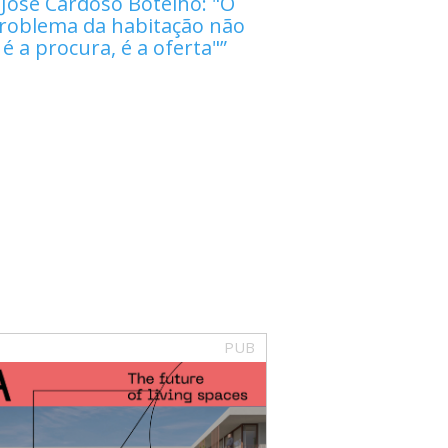
José Cardoso Botelho: "O
roblema da habitação não
é a procura, é a oferta"
PUB