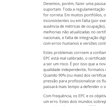
Devemos, porém, fazer uma pausa: 
suportam. Toda a regulamentação 
for correta. Em muitos portfólios, 
inconsistentes ou em falta (por e
ausência de métricas de ocupação)
melhorias não atualizadas no cert
nacionais, e falta de integração dig
com erros humanos e versões contr
Estes problemas corroem a confian
EPC está mal calibrado, o certifica
a ser um risco. É por isso que a n
qualidade independente, formatos d
Quando 90% (ou mais) dos certificad
pressão para profissionalizar os f
passará mais tempo a defender o se
Com frequência, os EPC e os objeti
um erro. Estes dois mundos sobre