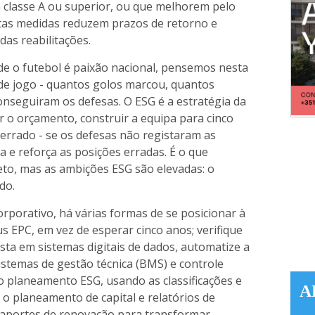
 classe A ou superior, ou que melhorem pelo
tas medidas reduzem prazos de retorno e
das reabilitações.
e o futebol é paixão nacional, pensemos nesta
 de jogo - quantos golos marcou, quantos
onseguiram os defesas. O ESG é a estratégia da
 o orçamento, construir a equipa para cinco
r errado - se os defesas não registaram as
ca e reforça as posições erradas. É o que
eto, mas as ambições ESG são elevadas: o
do.
orporativo, há várias formas de se posicionar à
us EPC, em vez de esperar cinco anos; verifique
vista em sistemas digitais de dados, automatize a
istemas de gestão técnica (BMS) e controle
o planeamento ESG, usando as classificações e
A
 planeamento de capital e relatórios de
ssaportes de renovação para transformar