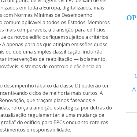
ca um ponto de viragem. Os EPC deixam de ser
izados em toda a Europa, digitalizados, mais
ados com Normas Mínimas de Desempenho
OP
o comum aplicável a todos os Estados-Membros
ios mais comparáveis; a transição para edifícios
ue os novos edifícios fiquem sujeitos a critérios
se A apenas para os que atinjam emissões quase
s do que uma simples classificação: incluirão
ar intervenções de reabilitação — isolamento,
nováveis, sistemas de controlo e eficiência da
raco desempenho (abaixo da classe D) poderão ter
A
incentivando ciclos de melhoria mais curtos. A
Renovação, que traçam planos faseados e
ndas, reforça a ambição estratégica por detrás do
a atualização regulamentar: é uma mudança de
rafia” do edifício para EPCs enquanto roteiros
vestimentos e responsabilidade.