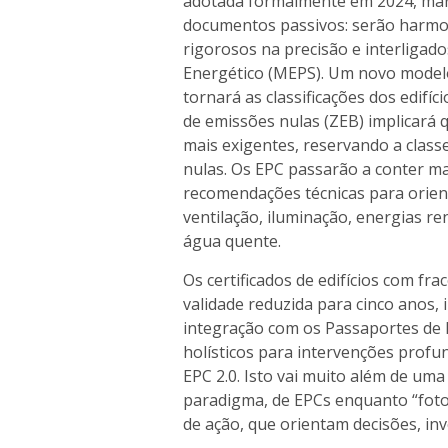
adotada formalmente em 2024, mar
documentos passivos: serão harmon
rigorosos na precisão e interlig
Energético (MEPS). Um novo model
tornará as classificações dos edifíc
de emissões nulas (ZEB) implicará q
mais exigentes, reservando a clas
nulas. Os EPC passarão a conter mai
recomendações técnicas para orient
ventilação, iluminação, energias re
água quente.
Os certificados de edifícios com f
validade reduzida para cinco anos, 
integração com os Passaportes de 
holísticos para intervenções profu
EPC 2.0. Isto vai muito além de um
paradigma, de EPCs enquanto “fotog
de ação, que orientam decisões, in