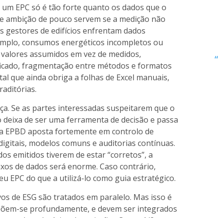
um EPC só é tão forte quanto os dados que o
e ambição de pouco servem se a medição não
os gestores de edifícios enfrentam dados
xemplo, consumos energéticos incompletos ou
, valores assumidos em vez de medidos,
ificado, fragmentação entre métodos e formatos
ital que ainda obriga a folhas de Excel manuais,
aditórias.
ça. Se as partes interessadas suspeitarem que o
do deixa de ser uma ferramenta de decisão e passa
ova EPBD aposta fortemente em controlo de
igitais, modelos comuns e auditorias contínuas.
os emitidos tiverem de estar “corretos”, a
luxos de dados será enorme. Caso contrário,
u EPC do que a utilizá-lo como guia estratégico.
vos de ESG são tratados em paralelo. Mas isso é
põem-se profundamente, e devem ser integrados