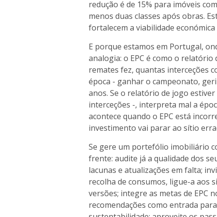
redução é de 15% para imóveis com
menos duas classes após obras. Es
fortalecem a viabilidade económica 
E porque estamos em Portugal, ond
analogia: o EPC é como o relatório
remates fez, quantas interceções c
época - ganhar o campeonato, gerir
anos. Se o relatório de jogo estive
interceções -, interpreta mal a épo
acontece quando o EPC está incorr
investimento vai parar ao sítio erra
Se gere um portefólio imobiliário c
frente: audite já a qualidade dos se
lacunas e atualizações em falta; in
recolha de consumos, ligue-a aos s
versões; integre as metas de EPC n
recomendações como entrada para o
sustentabilidade; aproveite os pa