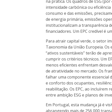
na prática. Os quadros de ESG (por
intensidade carbónica ou eficiência
consumo e das emissões, precisame
de energia primária, emissões oper
institucionalizam a transparência 
financiadores. Um EPC credível é 
Para atrair capital verde, o setor i
Taxonomia da União Europeia. Os e
“ativos sustentáveis” terão de apre
cumprir os critérios técnicos. Um EP
menos eficientes enfrentam desval
de atratividade no mercado. Os fr
falhar uma componente essencial 
e conforto dos ocupantes, resiliênc
reabilitação. Os EPC, ao incluírem
entre ambição ESG e planos de inv
Em Portugal, esta mudança já é vis
abrangendo mais de 256 000 transa