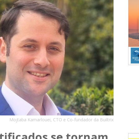
Mojtaba Kamarlouei, CTO e Co-fundador da Builtrix
tificados se tornam