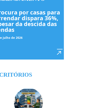
rocura por casas para
rrendar dispara 36%,
pesar da descida das
endas
e julho de 2026
CRITÓRIOS