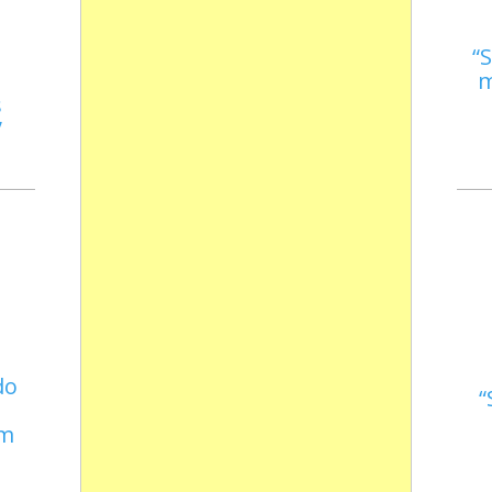
S
m
s
do
em