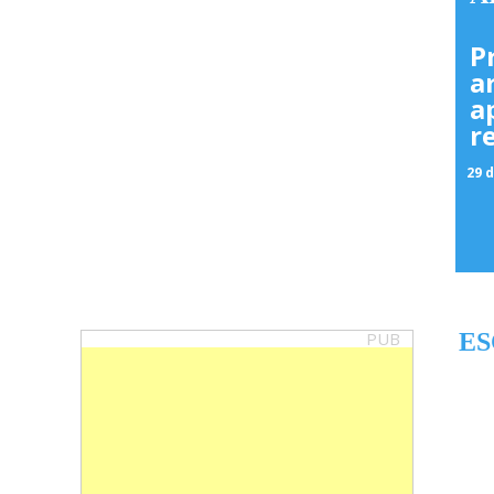
P
a
a
r
29 d
PUB
ES