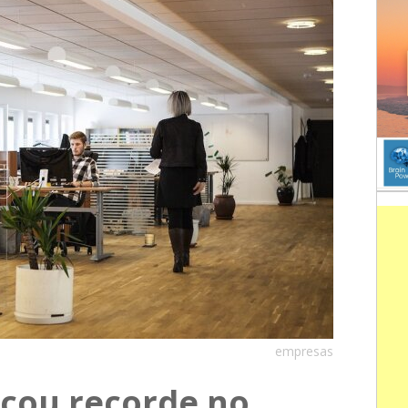
empresas
nçou recorde no