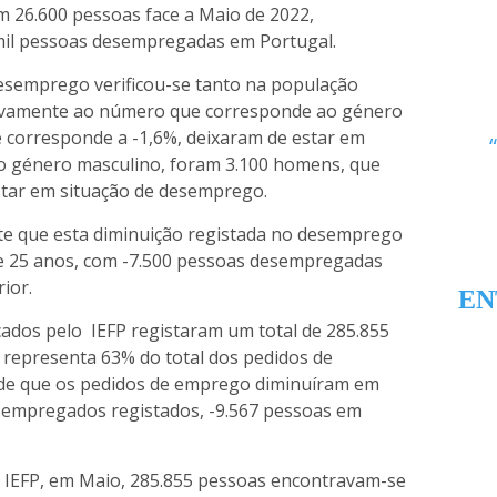
m 26.600 pessoas face a Maio de 2022,
mil pessoas desempregadas em Portugal.
esemprego verificou-se tanto na população
tivamente ao número que corresponde ao género
e corresponde a -1,6%, deixaram de estar em
o género masculino, foram 3.100 homens, que
star em situação de desemprego.
ecte que esta diminuição registada no desemprego
 de 25 anos, com -7.500 pessoas desempregadas
ior.
EN
icados pelo IEFP registaram um total de 285.855
representa 63% do total dos pedidos de
 de que os pedidos de emprego diminuíram em
sempregados registados, -9.567 pessoas em
 IEFP, em Maio, 285.855 pessoas encontravam-se