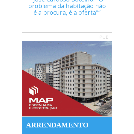
problema da habitação não
é a procura, é a oferta"
PUB
ARRENDAMENTO