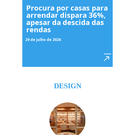
Procura por casas para
arrendar dispara 36%,
apesar da descida das
rendas
29 de julho de 2026
DESIGN