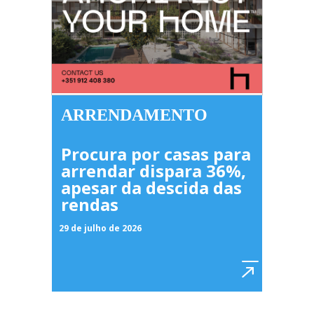
ARRENDAMENTO
Procura por casas para
arrendar dispara 36%,
apesar da descida das
rendas
29 de julho de 2026