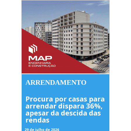
ARRENDAMENTO
Procura por casas para
arrendar dispara 36%,
apesar da descida das
rendas
29 de julho de 2026