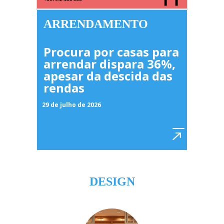
ARRENDAMENTO
Procura por casas para
arrendar dispara 36%,
apesar da descida das
rendas
29 de julho de 2026
DESIGN