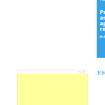
P
a
a
r
29 d
PUB
ES