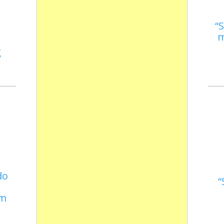
S
m
s
do
em