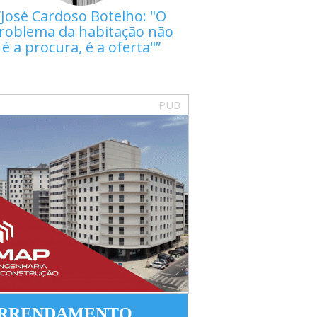
José Cardoso Botelho: "O
roblema da habitação não
é a procura, é a oferta"
PUB
RRENDAMENTO