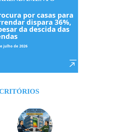
rocura por casas para
rrendar dispara 36%,
pesar da descida das
endas
e julho de 2026
CRITÓRIOS