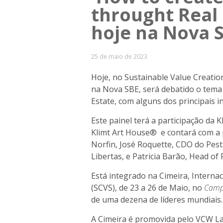
throught Real
hoje na Nova 
25 de maio de 2023
Hoje, no Sustainable Value Creati
na Nova SBE,
será debatido o tema
Estate, com alguns dos principais i
Este painel terá a participação da
Klimt Art House® e contará com a
Norfin,
José Roquette, CDO do Pest
Libertas, e
Patricia Barão, Head of R
Está integrado na Cimeira, Interna
(SCVS),
de 23 a 26
de Maio,
no
Cam
de uma dezena de líderes mundiais.
A Cimeira é promovida pelo VCW L