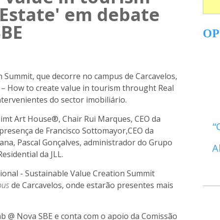
 Estate' em debate
SBE
OP
on Summit, que decorre no campus de Carcavelos,
 –
How to create value in tourism throught Real
ntervenientes do sector imobiliário.
 Klimt Art House®, Chair Rui Marques, CEO da
 presença de Francisco Sottomayor,CEO da
ana,
Pascal Gonçalves, administrador do Grupo
A
esidential da JLL.
cional - Sustainable Value Creation Summit
pus
de Carcavelos, onde estarão presentes mais
ab @ Nova SBE e conta com o apoio da Comissão