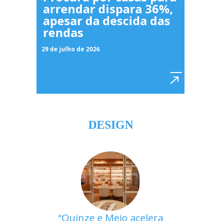
arrendar dispara 36%,
apesar da descida das
rendas
29 de julho de 2026
DESIGN
Quinze e Meio acelera