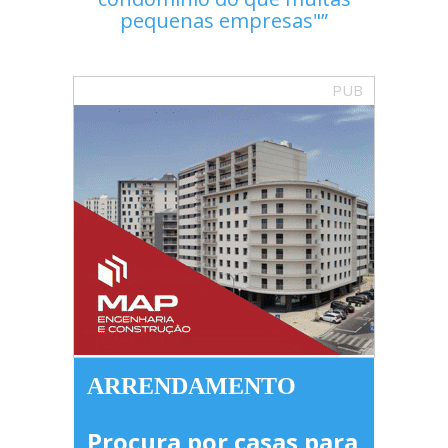
pequenas empresas"
PUB
ARRENDAMENTO
Procura por casas para