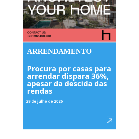
ARRENDAMENTO
Procura por casas para
arrendar dispara 36%,
apesar da descida das
rendas
29 de julho de 2026