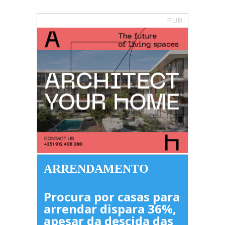
PUB
ARRENDAMENTO
Procura por casas para
arrendar dispara 36%,
apesar da descida das