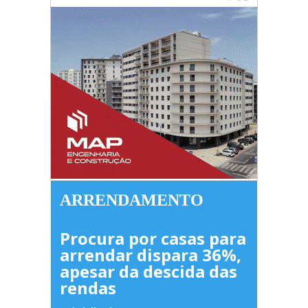
ARRENDAMENTO
Procura por casas para
arrendar dispara 36%,
apesar da descida das
rendas