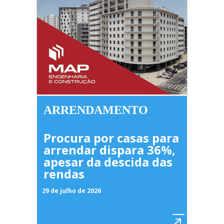
ARRENDAMENTO
Procura por casas para
arrendar dispara 36%,
apesar da descida das
rendas
29 de julho de 2026