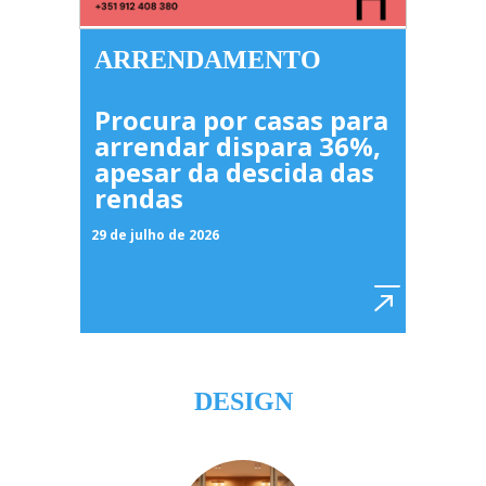
ARRENDAMENTO
Procura por casas para
arrendar dispara 36%,
apesar da descida das
rendas
29 de julho de 2026
DESIGN