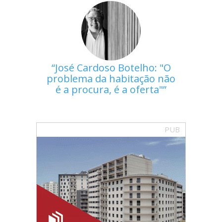
José Cardoso Botelho: "O
problema da habitação não
é a procura, é a oferta"
PUB