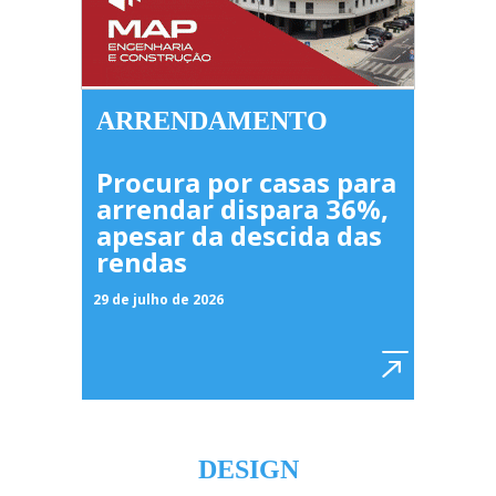
ARRENDAMENTO
Procura por casas para
arrendar dispara 36%,
apesar da descida das
rendas
29 de julho de 2026
DESIGN