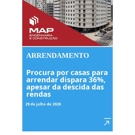
ARRENDAMENTO
Procura por casas para
arrendar dispara 36%,
apesar da descida das
rendas
29 de julho de 2026