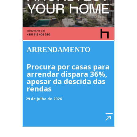
ARRENDAMENTO
Procura por casas para
arrendar dispara 36%,
apesar da descida das
rendas
29 de julho de 2026