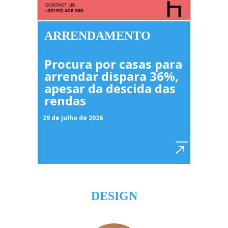
ARRENDAMENTO
Procura por casas para
arrendar dispara 36%,
apesar da descida das
rendas
29 de julho de 2026
DESIGN