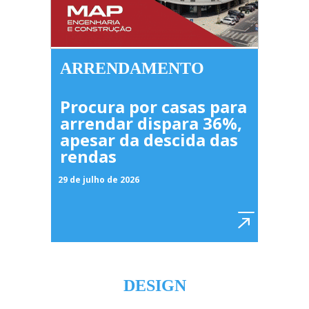
ARRENDAMENTO
Procura por casas para
arrendar dispara 36%,
apesar da descida das
rendas
29 de julho de 2026
DESIGN