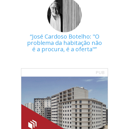
José Cardoso Botelho: "O
problema da habitação não
é a procura, é a oferta"
PUB