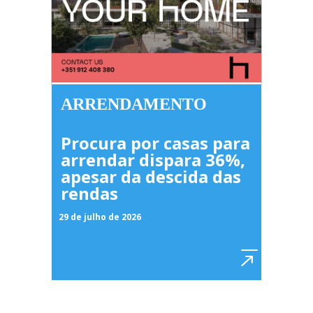
ARRENDAMENTO
Procura por casas para
arrendar dispara 36%,
apesar da descida das
rendas
29 de julho de 2026