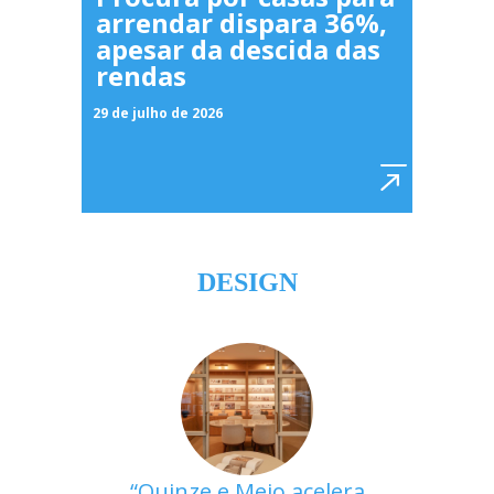
arrendar dispara 36%,
apesar da descida das
rendas
29 de julho de 2026
DESIGN
Quinze e Meio acelera