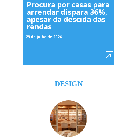
Procura por casas para
arrendar dispara 36%,
apesar da descida das
rendas
29 de julho de 2026
DESIGN