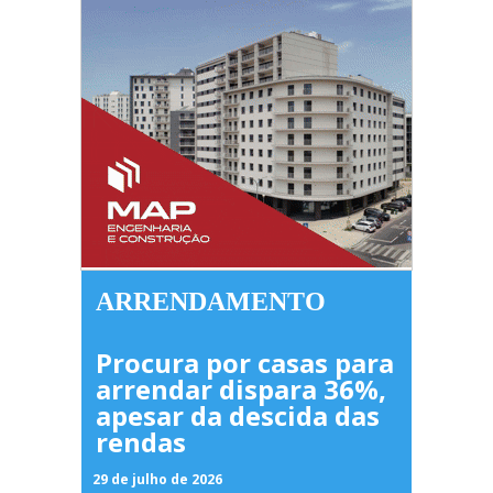
ARRENDAMENTO
Procura por casas para
arrendar dispara 36%,
apesar da descida das
rendas
29 de julho de 2026