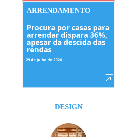
ARRENDAMENTO
Procura por casas para
arrendar dispara 36%,
apesar da descida das
rendas
29 de julho de 2026
DESIGN