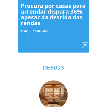
Procura por casas para
arrendar dispara 36%,
apesar da descida das
rendas
29 de julho de 2026
DESIGN