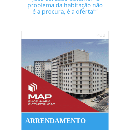
problema da habitação não
é a procura, é a oferta"
PUB
ARRENDAMENTO