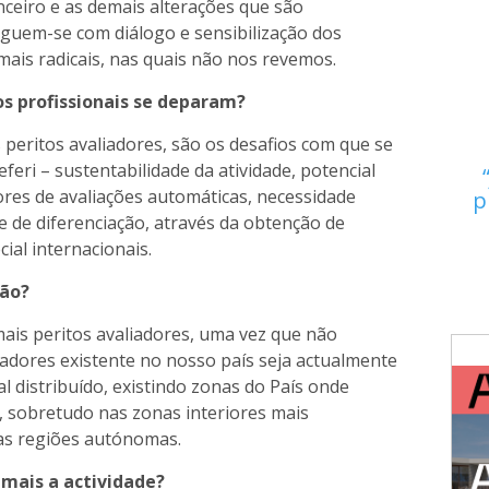
nceiro e as demais alterações que são
eguem-se com diálogo e sensibilização dos
mais radicais, nas quais não nos revemos.
 os profissionais se deparam?
peritos avaliadores, são os desafios com que se
eferi – sustentabilidade da atividade, potencial
res de avaliações automáticas, necessidade
p
 de diferenciação, através da obtenção de
ial internacionais.
ção?
ais peritos avaliadores, uma vez que não
adores existente no nosso país seja actualmente
l distribuído, existindo zonas do País onde
, sobretudo nas zonas interiores mais
as regiões autónomas.
 mais a actividade?