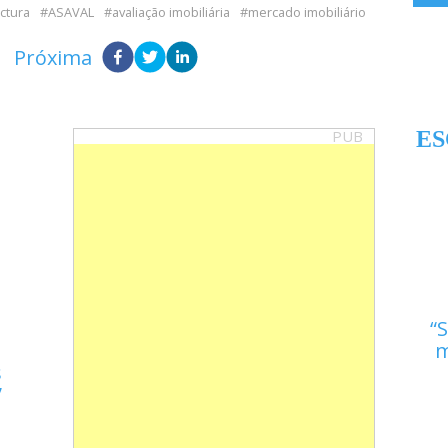
ctura
ASAVAL
avaliação imobiliária
mercado imobiliário
Próxima
PUB
ES
S
m
s