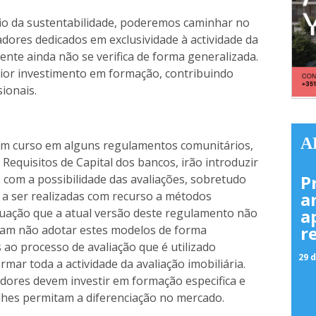
io da sustentabilidade, poderemos caminhar no
adores dedicados em exclusividade à actividade da
mente ainda não se verifica de forma generalizada.
aior investimento em formação, contribuindo
ionais.
A
 em curso em alguns regulamentos comunitários,
equisitos de Capital dos bancos, irão introduzir
P
, com a possibilidade das avaliações, sobretudo
a
r a ser realizadas com recurso a métodos
a
tuação que a atual versão deste regulamento não
r
sam não adotar estes modelos de forma
s ao processo de avaliação que é utilizado
29 d
mar toda a actividade da avaliação imobiliária.
adores devem investir em formação especifica e
 lhes permitam a diferenciação no mercado.