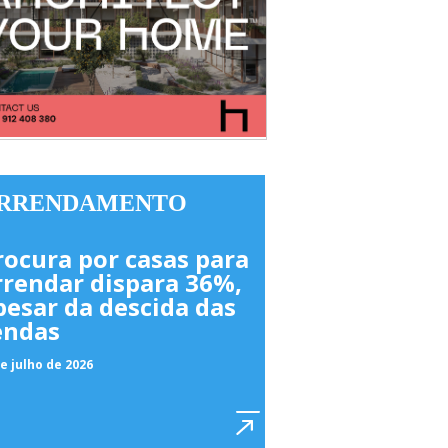
RRENDAMENTO
rocura por casas para
rrendar dispara 36%,
pesar da descida das
endas
e julho de 2026