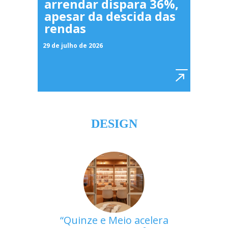
arrendar dispara 36%,
apesar da descida das
rendas
29 de julho de 2026
DESIGN
Quinze e Meio acelera