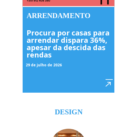
ARRENDAMENTO
Procura por casas para
arrendar dispara 36%,
apesar da descida das
rendas
29 de julho de 2026
DESIGN