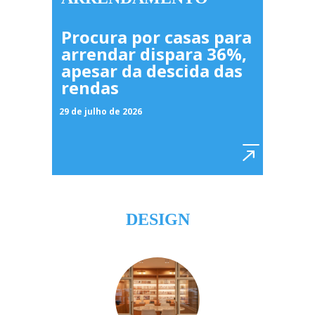
Procura por casas para
arrendar dispara 36%,
apesar da descida das
rendas
29 de julho de 2026
DESIGN